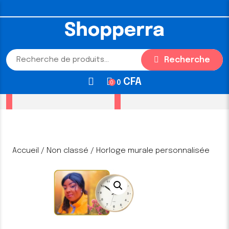
Skip
to
content
Skip
to
Recherche
Recherche
content
pour :
CFA
0
0
Accueil
/
Non classé
/ Horloge murale personnalisée