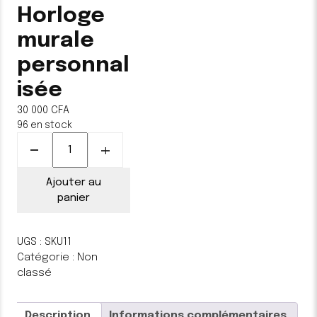
Horloge
murale
personnal
isée
30 000
CFA
96 en stock
quantité
de
Horloge
Ajouter au
murale
panier
personnalisée
UGS :
SKU11
Catégorie :
Non
classé
Description
Informations complémentaires