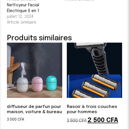
Nettoyeur Facial
Électrique 5 en 1
juillet 12, 2024
Article similaire
Produits similaires
diffuseur de parfun pour
Rasoir à trois couches
maison, voiture & bureau
pour hommes
2 500
CFA
Le
Le
3 000
CFA
3 500
CFA
prix
prix