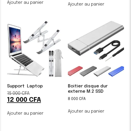
initial
actue
Ajouter au panier
Ajouter au panier
était :
est :
3
2
500 CFA.
500 CF
Support Laptop
Boitier disque dur
externe M.2 SSD
15 000
CFA
Le
12 000
CFA
prix
Le
8 000
CFA
initial
prix
était :
actuel
Ajouter au panier
Ajouter au panier
15
est :
000 CFA.
12
000 CFA.